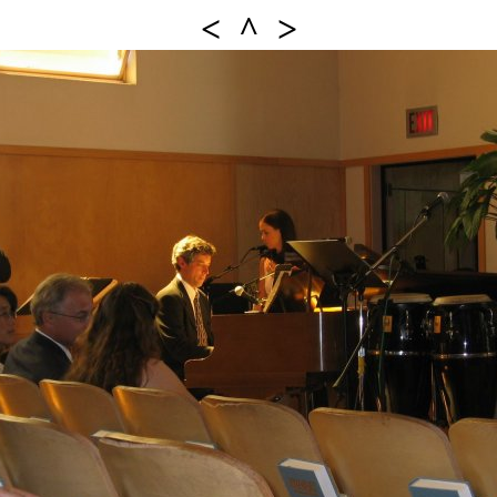
<
^
>